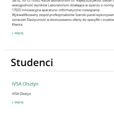
38/52, 93-121 Łódź Nasze labolatorium to: Najwyższa jakość badań i
wiarygodność wyników Laboratorium działające w oparciu o normy
17025 Innowacyjna aparatura i informatyczne rozwiązania
Wykwalifikowany zespół profesjonalistów Szeroki panel wykonywa
oznaczeń Elastyczność w dostosowaniu oferty do specyfiki i oczeki
Klienta
więcej
Studenci
IVSA Olsztyn
IVSA Olsztyn
więcej