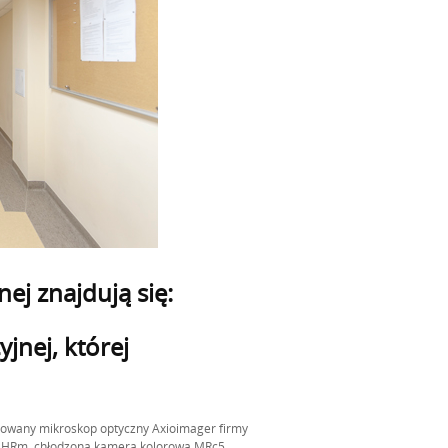
nej znajdują się:
jnej, której
owany mikroskop optyczny Axioimager firmy
 HRm, chłodzoną kamerą kolorową MRc5