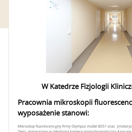
W Katedrze Fizjologii Klinicz
Pracownia mikroskopii fluorescency
wyposażenie stanowi:
Mikroskop fluorescencyjny firmy Olympus model BX51 oraz zmotoryz
Zeiss, wyposażony w chłodzoną kamerą monochromatyczną Axiocam