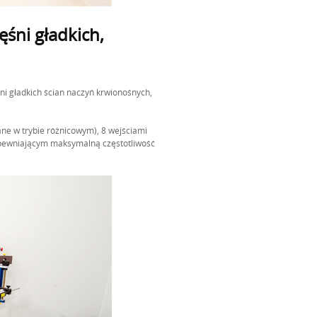
śni gładkich,
ni gładkich ścian naczyń krwionośnych,
ne w trybie różnicowym), 8 wejściami
zapewniającym maksymalną częstotliwość