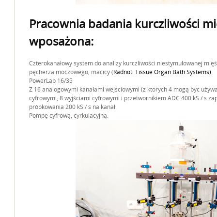
Pracownia badania kurczliwości mię
wposażona:
Czterokanałowy system do analizy kurczliwości niestymulowanej mięś
pęcherza moczowego, macicy (
Radnoti Tissue Organ Bath Systems)
PowerLab 16/35
Z 16 analogowymi kanałami wejściowymi (z których 4 mogą być używa
cyfrowymi, 8 wyjściami cyfrowymi i przetwornikiem ADC 400 kS / s 
próbkowania 200 kS / s na kanał.
Pompę cyfrową, cyrkulacyjną.