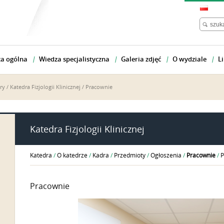
a ogólna
Wiedza specjalistyczna
Galeria zdjęć
O wydziale
Li
ry
/
Katedra Fizjologii Klinicznej
/
Pracownie
Katedra Fizjologii Klinicznej
Katedra
/
O katedrze
/
Kadra
/
Przedmioty
/
Ogłoszenia
/
Pracownie
/
P
Pracownie