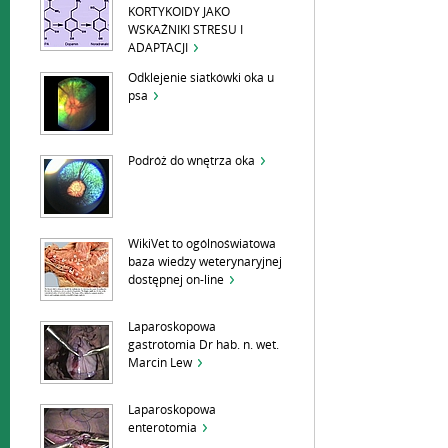
KORTYKOIDY JAKO
WSKAŹNIKI STRESU I
ADAPTACJI
Odklejenie siatkówki oka u
psa
Podróż do wnętrza oka
WikiVet to ogólnoświatowa
baza wiedzy weterynaryjnej
dostępnej on-line
Laparoskopowa
gastrotomia Dr hab. n. wet.
Marcin Lew
Laparoskopowa
enterotomia