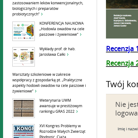
zastosowaniem leków konwencjonalnych,
biologicznych i preparatów
probiotycznych”
KONFERENCJA NAUKOWA
„Hodowla owadów na cele
paszowe i żywieniowe”
Recenzja 
Wykłady prof. dr hab.
Jarosława Całki
Recenzja 
Warsztaty szkoleniowe w zakresie
współpracy z gospodarką pt. „Praktyczne
Twój ko
aspekty hodowli owadów na cele paszowe i
żywieniowe”
Weterynaria UWM
Nie je
awansuje w prestiżowym
logowa
rankingu GRAS 2022
XVI Kongres Problemy w
Imię i nazw
Rozrodzie Małych Zwierząt
Płodność, Ciąża,