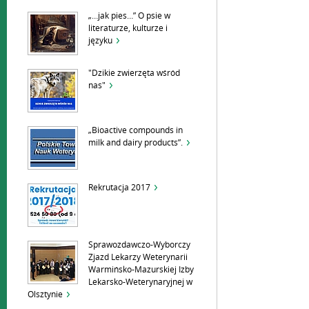
„…jak pies…” O psie w
literaturze, kulturze i
języku
"Dzikie zwierzęta wśród
nas"
„Bioactive compounds in
milk and dairy products”.
Rekrutacja 2017
Sprawozdawczo-Wyborczy
Zjazd Lekarzy Weterynarii
Warmińsko-Mazurskiej Izby
Lekarsko-Weterynaryjnej w
Olsztynie