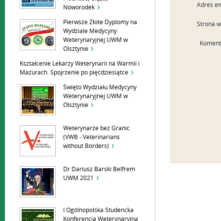
Adres em
Noworodek
Pierwsze Złote Dyplomy na
Strona 
Wydziale Medycyny
Weterynaryjnej UWM w
Koment
Olsztynie
Kształcenie Lekarzy Weterynarii na Warmii i
Mazurach. Spojrzenie po pięćdziesiątce
Święto Wydziału Medycyny
Weterynaryjnej UWM w
Olsztynie
Weterynarze bez Granic
(VWB - Veterinarians
without Borders)
Dr Dariusz Barski Belfrem
UWM 2021
I Ogólnopolska Studencka
Konferencja Weterynaryjna