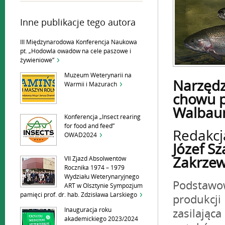
Inne publikacje tego autora
III Międzynarodowa Konferencja Naukowa
pt. „Hodowla owadów na cele paszowe i
żywieniowe”
Muzeum Weterynarii na
Narzędz
Warmii i Mazurach
chowu p
Walbaum
Konferencja „Insect rearing
for food and feed”
Redakc
OWAD2024
Józef Sz
Zakrzew
VII Zjazd Absolwentów
Rocznika 1974 – 1979
Wydziału Weterynaryjnego
Podstawo
ART w Olsztynie Sympozjum
pamięci prof. dr. hab. Zdzisława Larskiego
produkcj
Inauguracja roku
zasilając
akademickiego 2023/2024