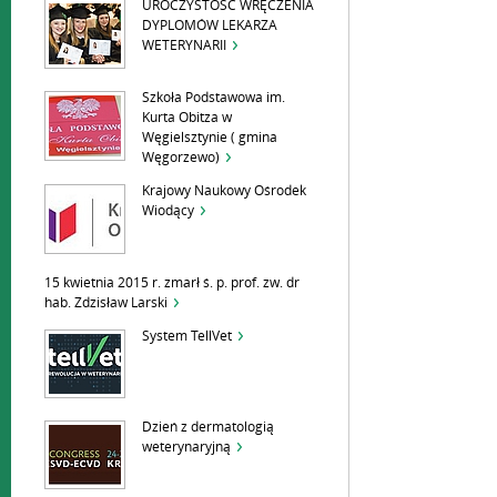
UROCZYSTOŚĆ WRĘCZENIA
DYPLOMÓW LEKARZA
WETERYNARII
Szkoła Podstawowa im.
Kurta Obitza w
Węgielsztynie ( gmina
Węgorzewo)
Krajowy Naukowy Ośrodek
Wiodący
15 kwietnia 2015 r. zmarł ś. p. prof. zw. dr
hab. Zdzisław Larski
System TellVet
Dzień z dermatologią
weterynaryjną