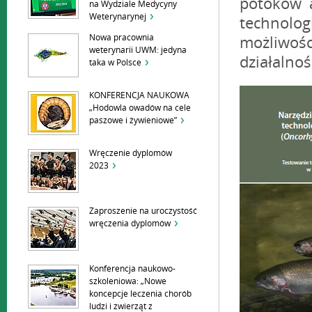
potoków 
na Wydziale Medycyny
Weterynarynej
technolo
Nowa pracownia
możliwośc
weterynarii UWM: jedyna
działalno
taka w Polsce
KONFERENCJA NAUKOWA
„Hodowla owadów na cele
paszowe i żywieniowe”
Wręczenie dyplomów
2023
Zaproszenie na uroczystość
wręczenia dyplomów
Konferencja naukowo-
szkoleniowa: „Nowe
koncepcje leczenia chorób
ludzi i zwierząt z