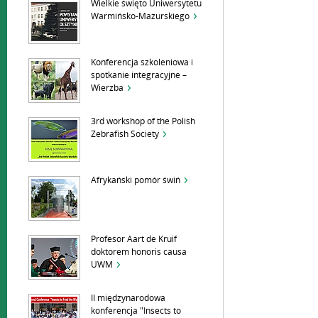
Wielkie święto Uniwersytetu
Warmińsko-Mazurskiego
Konferencja szkoleniowa i
spotkanie integracyjne –
Wierzba
3rd workshop of the Polish
Zebrafish Society
Afrykański pomór świń
Profesor Aart de Kruif
doktorem honoris causa
UWM
II międzynarodowa
konferencja "Insects to