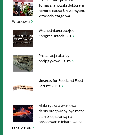
Prof. dr hab. prof. zw.
Tomasz Janowski doktorem
honoris causa Uniwersytetu
Przyrodniczego we
Wrocławiu
Wschodnioeuropejski
Kongres Trzoda 3.0
Preparacja okolicy
podjęzykowej - film
„Insects for Feed and Food
Forum” 2019
Mała rybka akwariowa
danio pręgowany być może
stanie się szansą na
opracowanie lekarstwa na
raka piersi.