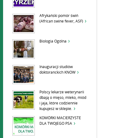
Afrykański pomór świń
(African swine fever, ASF)
Biologia Ogólna
Inauguracji studiów
doktoranckich KNOW
Polscy lekarze weterynarii
dbają o mięso, mleko, miód
i jaja, które codziennie
kupujesz w sklepie.
KOMÓRKI MACIERZYSTE
DLA TWOJEGO PSA