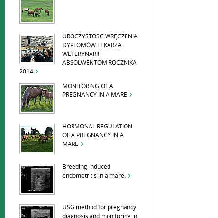
UROCZYSTOŚĆ WRĘCZENIA
DYPLOMÓW LEKARZA
WETERYNARII
ABSOLWENTOM ROCZNIKA
2014
MONITORING OF A
PREGNANCY IN A MARE
HORMONAL REGULATION
OF A PREGNANCY IN A
MARE
Breeding-induced
endometritis in a mare.
USG method for pregnancy
diagnosis and monitoring in