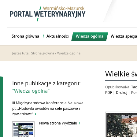
Strona główna
Aktualności
Wiedza ogólna
Wiedza specja
Jesteś tutaj:
Strona główna
/
Wiedza ogólna
Wielkie 
Inne publikacje z kategorii:
Opublikował/a:
Tad
"Wiedza ogólna"
PDF
|
Drukuj
|
Pol
III Międzynarodowa Konferencja Naukowa
pt. „Hodowla owadów na cele paszowe i
żywieniowe”
Nowa strona Wydziału