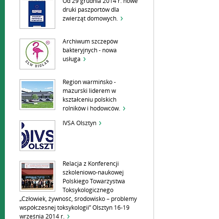
Od 29 grudnia 2014 r. nowe
druki paszportów dla
zwierząt domowych.
Archiwum szczepów
bakteryjnych - nowa
usługa
Region warmińsko -
mazurski liderem w
kształceniu polskich
rolników i hodowców.
IVSA Olsztyn
Relacja z Konferencji
szkoleniowo-naukowej
Polskiego Towarzystwa
Toksykologicznego
„Człowiek, żywność, środowisko – problemy
współczesnej toksykologii” Olsztyn 16-19
września 2014 r.