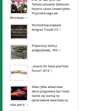
Prof. dr hab. prof. zw.
Tomasz Janowski doktorem
honoris causa Uniwersytetu
Przyrodniczego we
Wrocławiu
Wschodnioeuropejski
Kongres Trzoda 3.0
Preparacja okolicy
podjęzykowej - film
„Insects for Feed and Food
Forum” 2019
Mała rybka akwariowa
danio pręgowany być może
stanie się szansą na
opracowanie lekarstwa na
raka piersi.