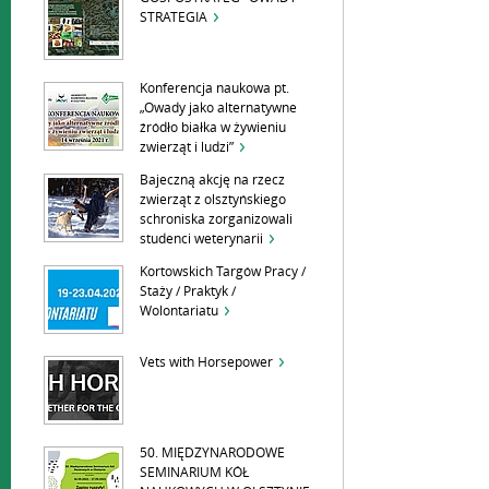
STRATEGIA
Konferencja naukowa pt.
„Owady jako alternatywne
źródło białka w żywieniu
zwierząt i ludzi”
Bajeczną akcję na rzecz
zwierząt z olsztyńskiego
schroniska zorganizowali
studenci weterynarii
Kortowskich Targów Pracy /
Staży / Praktyk /
Wolontariatu
Vets with Horsepower
50. MIĘDZYNARODOWE
SEMINARIUM KÓŁ