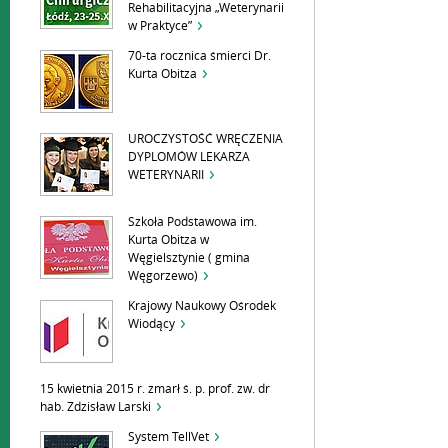
Rehabilitacyjna „Weterynarii
w Praktyce”
70-ta rocznica śmierci Dr.
Kurta Obitza
UROCZYSTOŚĆ WRĘCZENIA
DYPLOMÓW LEKARZA
WETERYNARII
Szkoła Podstawowa im.
Kurta Obitza w
Węgielsztynie ( gmina
Węgorzewo)
Krajowy Naukowy Ośrodek
Wiodący
15 kwietnia 2015 r. zmarł ś. p. prof. zw. dr
hab. Zdzisław Larski
System TellVet