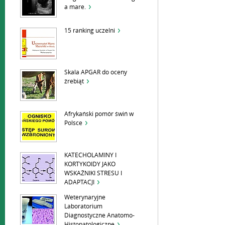
a mare.
15 ranking uczelni
Skala APGAR do oceny
źrebiąt
Afrykański pomór świń w
Polsce
KATECHOLAMINY I
KORTYKOIDY JAKO
WSKAŹNIKI STRESU I
ADAPTACJI
Weterynaryjne
Laboratorium
Diagnostyczne Anatomo-
Histopatologiczne