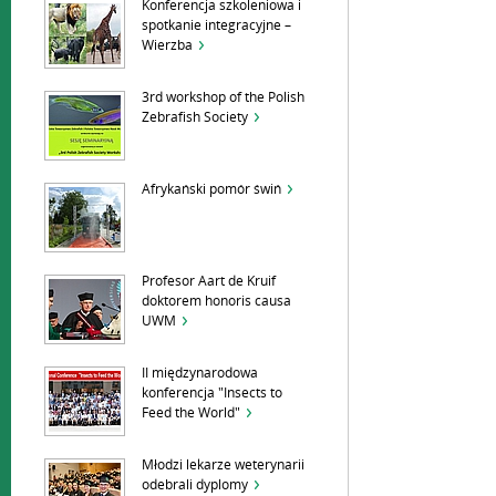
Konferencja szkoleniowa i
spotkanie integracyjne –
Wierzba
3rd workshop of the Polish
Zebrafish Society
Afrykański pomór świń
Profesor Aart de Kruif
doktorem honoris causa
UWM
II międzynarodowa
konferencja "Insects to
Feed the World"
Młodzi lekarze weterynarii
odebrali dyplomy