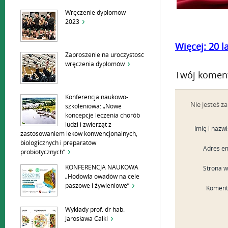
Wręczenie dyplomów
2023
Więcej: 20 
Zaproszenie na uroczystość
wręczenia dyplomów
Twój komen
Konferencja naukowo-
Nie jesteś 
szkoleniowa: „Nowe
koncepcje leczenia chorób
ludzi i zwierząt z
Imię i nazw
zastosowaniem leków konwencjonalnych,
biologicznych i preparatów
Adres em
probiotycznych”
KONFERENCJA NAUKOWA
Strona 
„Hodowla owadów na cele
paszowe i żywieniowe”
Koment
Wykłady prof. dr hab.
Jarosława Całki