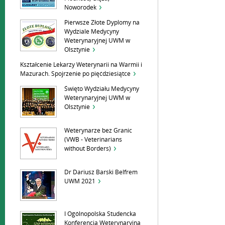
Noworodek
Pierwsze Złote Dyplomy na
Wydziale Medycyny
Weterynaryjnej UWM w
Olsztynie
Kształcenie Lekarzy Weterynarii na Warmii i
Mazurach. Spojrzenie po pięćdziesiątce
Święto Wydziału Medycyny
Weterynaryjnej UWM w
Olsztynie
Weterynarze bez Granic
(VWB - Veterinarians
without Borders)
Dr Dariusz Barski Belfrem
UWM 2021
I Ogólnopolska Studencka
Konferencja Weterynaryjna