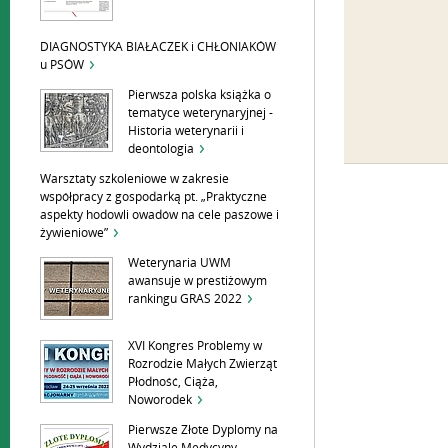
DIAGNOSTYKA BIAŁACZEK i CHŁONIAKÓW
u PSÓW
Pierwsza polska książka o
tematyce weterynaryjnej -
Historia weterynarii i
deontologia
Warsztaty szkoleniowe w zakresie
współpracy z gospodarką pt. „Praktyczne
aspekty hodowli owadów na cele paszowe i
żywieniowe”
Weterynaria UWM
awansuje w prestiżowym
rankingu GRAS 2022
XVI Kongres Problemy w
Rozrodzie Małych Zwierząt
Płodność, Ciąża,
Noworodek
Pierwsze Złote Dyplomy na