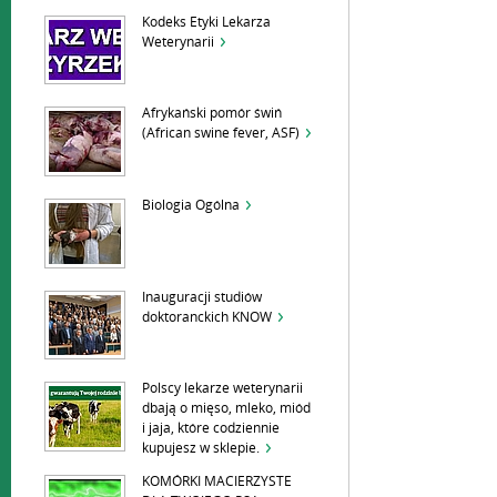
Kodeks Etyki Lekarza
Weterynarii
Afrykański pomór świń
(African swine fever, ASF)
Biologia Ogólna
Inauguracji studiów
doktoranckich KNOW
Polscy lekarze weterynarii
dbają o mięso, mleko, miód
i jaja, które codziennie
kupujesz w sklepie.
KOMÓRKI MACIERZYSTE