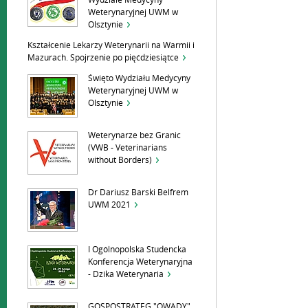
Wydziale Medycyny
Weterynaryjnej UWM w
Olsztynie
Kształcenie Lekarzy Weterynarii na Warmii i
Mazurach. Spojrzenie po pięćdziesiątce
Święto Wydziału Medycyny
Weterynaryjnej UWM w
Olsztynie
Weterynarze bez Granic
(VWB - Veterinarians
without Borders)
Dr Dariusz Barski Belfrem
UWM 2021
I Ogólnopolska Studencka
Konferencja Weterynaryjna
- Dzika Weterynaria
GOSPOSTRATEG "OWADY"