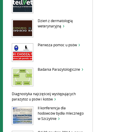
Dzień z dermatologią
weterynaryjną
Pierwsza pomoc u psów
Badania Parazytologiczne
Diagnostyka najczęśceij występujących
parazytoz u psów i kotów
II konferencja dla
hodowców bydła mlecznego
w Szczytnie