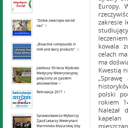
Europy. 
rzeczywiś
"Dzikie zwierzęta wśród
zakresie 
nas"
studiują
leczenie
„Bioactive compounds in
kowala z
milk and dairy products”.
celach ma
ma doświa
Jubileusz 50-lecia Wydziału
Kwestią n
Medycyny Weterynaryjnej
„Sprawę 
połączony ze zjazdem
absolwentów
historykó
Rekrutacja 2017
polski po
rokiem 1
Należał 
Sprawozdawczo-Wyborczy
kapelan
Zjazd Lekarzy Weterynarii
mieszcza
Warmińsko-Mazurskiej Izby