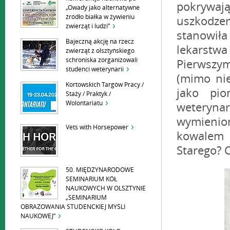
pokrywaj
„Owady jako alternatywne
źródło białka w żywieniu
uszkodze
zwierząt i ludzi”
stanowiła
Bajeczną akcję na rzecz
lekarstwa
zwierząt z olsztyńskiego
schroniska zorganizowali
Pierwszym
studenci weterynarii
(mimo nie
Kortowskich Targów Pracy /
jako pio
Staży / Praktyk /
Wolontariatu
weterynar
wymienion
Vets with Horsepower
kowalem 
Starego? C
50. MIĘDZYNARODOWE
SEMINARIUM KÓŁ
NAUKOWYCH W OLSZTYNIE
„SEMINARIUM
OBRAZOWANIA STUDENCKIEJ MYŚLI
NAUKOWEJ”