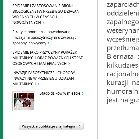
zaparcia
EPIDEMIE I ZASTOSOWANIE BRONI
BIOLOGICZNEJ W PRZEBIEGU DZIAŁAŃ
oddziele
WOJENNYCH W CZASACH
zapalneg
NOWOŻYTNYCH
weteryna
Straty ekonomiczne powodowane
inwazjami pasożytniczymi u zwierząt i
wcześnie
sposoby ich wyceny
przetłum
EPIDEMIE JAKO PRZYCZYNY PORAŻEK
Biernata 
MILITARNYCH ORAZ POWAŻNYCH STRAT
OSOBOWYCH I MATERIALNYCH
kilkudzie
racjonal
INWAZJE PASOŻYTNICZE I CHOROBY
INWAZYJNE W PRZEBIEGU DZIAŁAŃ
kuracji n
MILITARNYCH
humoralne
Stado dzików w mieście
jest na gu
Wszystkie publikacje z tej kategorii