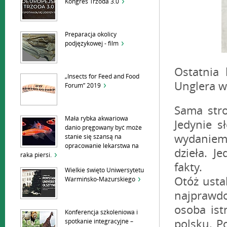
Kongres Trzoda 3.0
Preparacja okolicy
podjęzykowej - film
Ostatnia 
„Insects for Feed and Food
Unglera w
Forum” 2019
Sama stro
Mała rybka akwariowa
Jedynie s
danio pręgowany być może
wydaniem 
stanie się szansą na
opracowanie lekarstwa na
dzieła. J
raka piersi.
fakty.
Wielkie święto Uniwersytetu
Otóż usta
Warmińsko-Mazurskiego
najprawdo
osoba ist
Konferencja szkoleniowa i
polsku. P
spotkanie integracyjne –