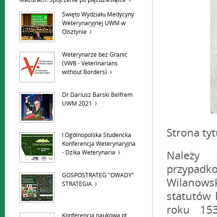
Mazurach. Spojrzenie po pięćdziesiątce
Święto Wydziału Medycyny
Weterynaryjnej UWM w
Olsztynie
Weterynarze bez Granic
(VWB - Veterinarians
without Borders)
Dr Dariusz Barski Belfrem
UWM 2021
Strona ty
I Ogólnopolska Studencka
Konferencja Weterynaryjna
- Dzika Weterynaria
Należy 
przypadk
GOSPOSTRATEG "OWADY"
Wilanows
STRATEGIA
statutów 
roku 153
Konferencja naukowa pt.