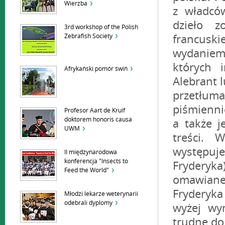
Wierzba
z władców
dzieło z
3rd workshop of the Polish
Zebrafish Society
francuski
wydaniem 
których 
Afrykański pomór świń
Alebrant l
przetłuma
piśmienni
Profesor Aart de Kruif
doktorem honoris causa
a także j
UWM
treści. 
występuj
II międzynarodowa
konferencja "Insects to
Fryderyk
Feed the World"
omawiane
Fryderyka 
Młodzi lekarze weterynarii
odebrali dyplomy
wyżej wy
trudne do