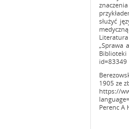
znaczenia
przykład
służyć ję
medyczną 
Literatura
„Sprawa a
Bibliotek
id=83349
Berezowsk
1905 ze zb
https://w
language=
Perenc A 