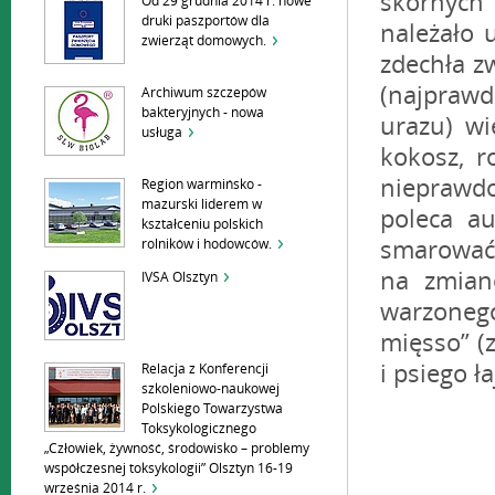
skórnych
Od 29 grudnia 2014 r. nowe
druki paszportów dla
należało 
zwierząt domowych.
zdechła zw
(najprawd
Archiwum szczepów
bakteryjnych - nowa
urazu) wi
usługa
kokosz, r
nieprawd
Region warmińsko -
mazurski liderem w
poleca au
kształceniu polskich
smarować 
rolników i hodowców.
na zmianę
IVSA Olsztyn
warzonego
mięsso” (
i psiego ła
Relacja z Konferencji
szkoleniowo-naukowej
Polskiego Towarzystwa
Toksykologicznego
„Człowiek, żywność, środowisko – problemy
współczesnej toksykologii” Olsztyn 16-19
września 2014 r.