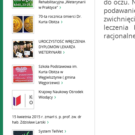
do oczu. N
Rehabilitacyjna „Weterynarii
w Praktyce”
podawanie
70-ta rocznica śmierci Dr.
zwichnię
Kurta Obitza
leczenia
racjonalne
UROCZYSTOŚĆ WRĘCZENIA
DYPLOMÓW LEKARZA
WETERYNARII
Szkoła Podstawowa im.
Kurta Obitza w
Węgielsztynie ( gmina
Węgorzewo)
Krajowy Naukowy Ośrodek
Wiodący
15 kwietnia 2015 r. zmarł ś. p. prof. zw. dr
hab. Zdzisław Larski
System TellVet