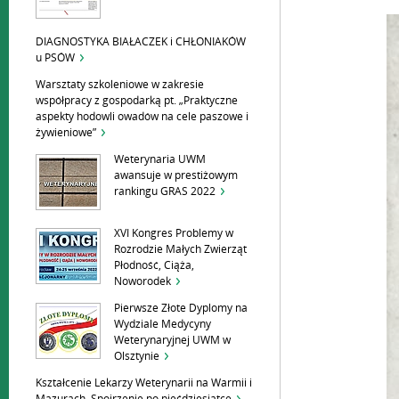
DIAGNOSTYKA BIAŁACZEK i CHŁONIAKÓW
u PSÓW
Warsztaty szkoleniowe w zakresie
współpracy z gospodarką pt. „Praktyczne
aspekty hodowli owadów na cele paszowe i
żywieniowe”
Weterynaria UWM
awansuje w prestiżowym
rankingu GRAS 2022
XVI Kongres Problemy w
Rozrodzie Małych Zwierząt
Płodność, Ciąża,
Noworodek
Pierwsze Złote Dyplomy na
Wydziale Medycyny
Weterynaryjnej UWM w
Olsztynie
Kształcenie Lekarzy Weterynarii na Warmii i