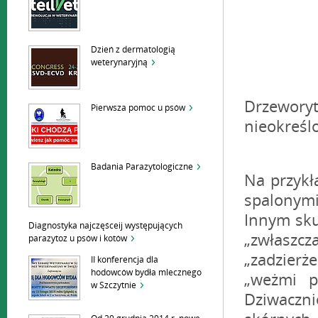
Dzień z dermatologią
weterynaryjną
Drzeworyt
Pierwsza pomoc u psów
nieokreślo
Badania Parazytologiczne
Na przykł
spalonymi
Innym sku
Diagnostyka najczęśceij występujących
„zwłaszcz
parazytoz u psów i kotów
„zadzierż
II konferencja dla
hodowców bydła mlecznego
„weżmi p
w Szczytnie
Dziwaczn