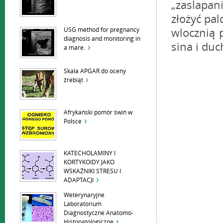
„zaslapan
złożyć pal
USG method for pregnancy
wlocznią 
diagnosis and monitoring in
sina i duc
a mare.
Skala APGAR do oceny
źrebiąt
Afrykański pomór świń w
Polsce
KATECHOLAMINY I
KORTYKOIDY JAKO
WSKAŹNIKI STRESU I
ADAPTACJI
Weterynaryjne
Laboratorium
Diagnostyczne Anatomo-
Histopatologiczne