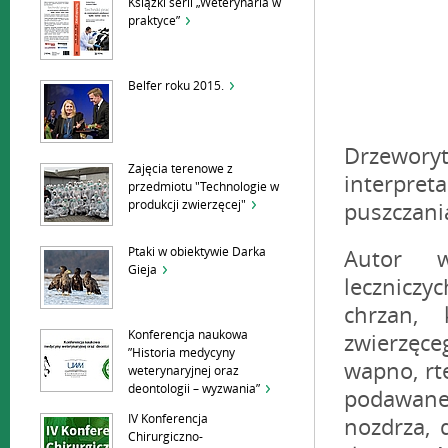
Książki serii „Weterynaria w
praktyce”
Belfer roku 2015.
Drzeworyt
Zajęcia terenowe z
interpret
przedmiotu "Technologie w
produkcji zwierzęcej"
puszczani
Ptaki w obiektywie Darka
Autor wy
Gieja
leczniczy
chrzan, 
Konferencja naukowa
zwierzęceg
”Historia medycyny
wapno, rt
weterynaryjnej oraz
deontologii – wyzwania”
podawane
IV Konferencja
nozdrza, 
Chirurgiczno-