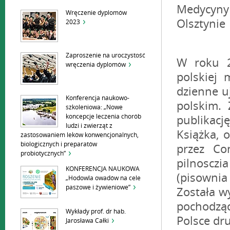
Medycyny
Wręczenie dyplomów
Olsztynie
2023
Zaproszenie na uroczystość
W roku 2
wręczenia dyplomów
polskiej 
dzienne u
Konferencja naukowo-
polskim.
szkoleniowa: „Nowe
koncepcje leczenia chorób
publikację
ludzi i zwierząt z
Książka, 
zastosowaniem leków konwencjonalnych,
biologicznych i preparatów
przez Co
probiotycznych”
pilnosczi
KONFERENCJA NAUKOWA
(pisownia
„Hodowla owadów na cele
paszowe i żywieniowe”
Została w
pochodząc
Wykłady prof. dr hab.
Polsce dru
Jarosława Całki