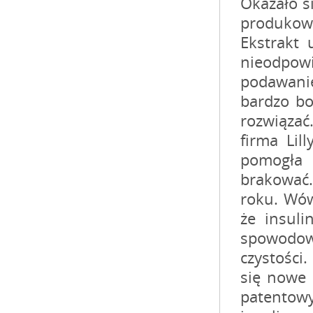
Okazało s
produkow
Ekstrakt 
nieodpow
podawani
bardzo bo
rozwiązać
firma Lil
pomogła 
brakować.
roku. Wów
że insul
spowodowa
czystości.
się nowe 
patentowy