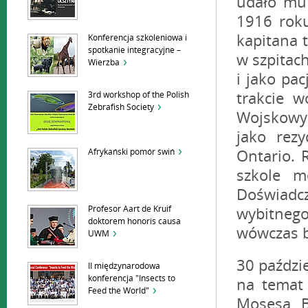
udało mu 
1916 roku
kapitana t
Konferencja szkoleniowa i
spotkanie integracyjne –
w szpitach
Wierzba
i jako pac
trakcie w
3rd workshop of the Polish
Zebrafish Society
Wojskowym
jako rezy
Afrykański pomór świń
Ontario. 
szkole me
Doświad
Profesor Aart de Kruif
wybitnego
doktorem honoris causa
wówczas b
UWM
30 paździ
II międzynarodowa
konferencja "Insects to
na temat 
Feed the World"
Mosesa B