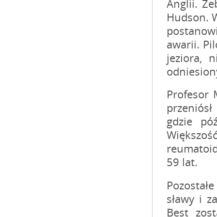
Anglii. Ż
Hudson. Wk
postanowi
awarii. Pi
jeziora, 
odniesion
Profesor 
przeniósł
gdzie pó
Większość
reumatoid
59 lat.
Pozostałe
sławy i z
Best zost