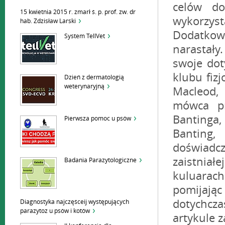
15 kwietnia 2015 r. zmarł ś. p. prof. zw. dr
hab. Zdzisław Larski
System TellVet
Dzień z dermatologią
weterynaryjną
Pierwsza pomoc u psów
Badania Parazytologiczne
Diagnostyka najczęśceij występujących
parazytoz u psów i kotów