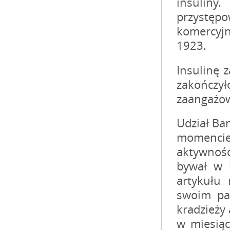
insuliny.
przystępo
komercyjn
1923.
Insulinę 
zakończ
zaangażowa
Udział Ba
momencie
aktywność
bywał w l
artykułu
swoim pa
kradzieży 
w miesiąc