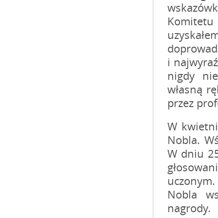
wskazówk
Komitetu 
uzyskałe
doprowadz
i najwyra
nigdy ni
własną rę
przez prof
W kwietni
Nobla. Wś
W dniu 25
głosowani
uczonym.
Nobla ws
nagrody.