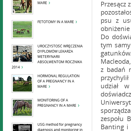
MARE
FETOTOMY IN A MARE
UROCZYSTOŚĆ WRĘCZENIA
DYPLOMÓW LEKARZA
WETERYNARII
ABSOLWENTOM ROCZNIKA
2014
HORMONAL REGULATION
OF A PREGNANCY IN A
MARE
MONITORING OF A
PREGNANCY IN A MARE
USG method for pregnancy
diagnosis and monitoring in