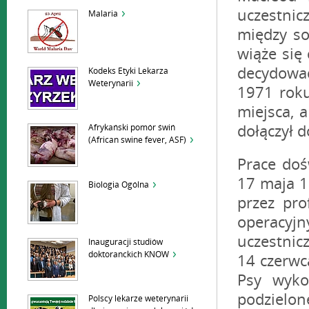
uczestni
Malaria
między s
wiąże się 
decydowa
Kodeks Etyki Lekarza
Weterynarii
1971 roku
miejsca, 
Afrykański pomór świń
dołączył 
(African swine fever, ASF)
Prace doświadczalne z udziałem Bantinga i Besta rozpoczęły się 17 maja 1921 roku. Ogólny plan doświadczeń został opracowany przez prof. Macleoda on udzielił wskazówek na temat technik operacyjnych oraz sposobu ekstrakcji trzustki, jak również uczestniczył w operacji pierwszego psa. Opuścił Toronto dopiero 14 czerwca 1921 roku udając się na wakacje do rodzimej Szkocji. Psy wykorzystywane przez Bantinga do doświadczeń zostały podzielone na dwie grupy. W pierwszej znajdowały się zwierzęta, którym podwiązano przewód trzustkowy w celu wywołania martwicy trzustki. Drugą grupę stanowiły psy z eksperymentalnie wywołaną cukrzycą na skutek usunięcia całej trzustki. Psy te miały otrzymywać ekstrakt z trzustek uzyskanych od zwierząt z pierwszej grupy. Zabiegi te były praco i czasochłonne szczególnie dla osób o niewielkim doświadczeniu w zakresie technik chirurgicznych. Głównie na skutek błędów w przebiegu operacji większość psów nie przeżyła (zdechło 7 z 10 operowanych psów). To znaczne upadki zwierząt spowodowały, że Banting był zmuszony do kupowania psów złapanych na ulicach Toronto. Płacili za nie od 1 do 3 dolarów. Po usprawnieniu technik chirurgicznych 27 lipca pobrano trzustki od pierwszych zwierząt. Dalej Banting i Best postępowali zgodnie z wytycznymi profesora Macleoda. Trzustki były rozdrabniane na małe kawałki, umieszczane w lodowatym roztworze Ringera, mielone na drobną masę, przesączane i ogrzewane do temperatury ciał. Tak uzyskany ekstrakt w ilości 5 ml podawane dożylnie psu z usuniętą trzustką. Próbki krwi pobierano w
Biologia Ogólna
Inauguracji studiów
doktoranckich KNOW
Polscy lekarze weterynarii