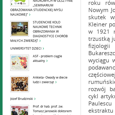
NAUKOWYCH W OLSZTYNIE
roku rów
„SEMINARIUM
Nowym Jor
OBRAZOWANIA STUDENCKIEJ MYŚLI
NAUKOWEJ”
skutek w
STUDENCKIE KOLO
Kleiner p
NAUKOWE TECHNIK
w 1921 r
OBRAZOWANIA W
DIAGNOSTYCE CHORÓB
trzustką 
MAŁYCH ZWIERZĄT
fizjolog
UNIWERSYTET DZIECI
Bukareszc
ASF - problem ciągle
wyciągu w
aktualny
podawan
częściowe
Ankieta- Owady w diecie
rumuński
ludzi i zwierząt
rozwój ba
cykl art
Józef Brudzinski
Paulesc
Prof. dr hab. prof. zw.
ekstrakt
Tomasz Janowski doktorem