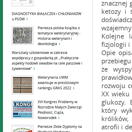
znacznej 
ketozy i 
DIAGNOSTYKA BIAŁACZEK i CHŁONIAKÓW
doświadcz
u PSÓW
wzajemnym
Pierwsza polska książka o
tematyce weterynaryjnej -
Kolejne 
Historia weterynarii i
fizjologii
deontologia
Opie opis
Warsztaty szkoleniowe w zakresie
współpracy z gospodarką pt. „Praktyczne
przebiegu
aspekty hodowli owadów na cele paszowe i
że wyspy
żywieniowe”
prawidło
Weterynaria UWM
awansuje w prestiżowym
rozwoju c
rankingu GRAS 2022
XX wieku 
glukozy.
XVI Kongres Problemy w
Rozrodzie Małych Zwierząt
który wy
Płodność, Ciąża,
królików,
Noworodek
atrofii i 
Pierwsze Złote Dyplomy na