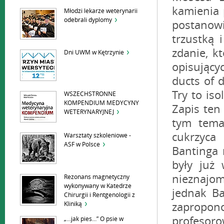
kamienia 
Młodzi lekarze weterynarii
odebrali dyplomy
postanow
trzustką 
zdanie, k
Dni UWM w Kętrzynie
opisujący
ducts of d
Try to iso
WSZECHSTRONNE
KOMPENDIUM MEDYCYNY
Zapis ten
WETERYNARYJNEJ
tym tema
cukrzyca
Warsztaty szkoleniowe -
ASF w Polsce
Bantinga 
były już
nieznajom
Rezonans magnetyczny
wykonywany w Katedrze
jednak Ba
Chirurgii i Rentgenologii z
Kliniką
zapropono
profesoro
„…jak pies…” O psie w