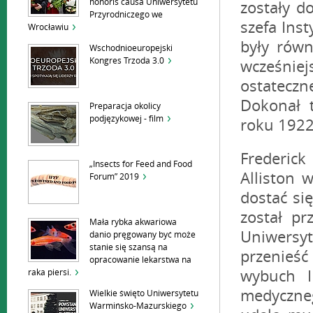
honoris causa Uniwersytetu
zostały d
Przyrodniczego we
szefa Inst
Wrocławiu
były równ
Wschodnioeuropejski
Kongres Trzoda 3.0
wcześnie
ostateczne
Dokonał 
Preparacja okolicy
podjęzykowej - film
roku 1922
Frederick
„Insects for Feed and Food
Alliston 
Forum” 2019
dostać si
został pr
Mała rybka akwariowa
Uniwersy
danio pręgowany być może
stanie się szansą na
przenieść
opracowanie lekarstwa na
wybuch I
raka piersi.
medyczne
Wielkie święto Uniwersytetu
Warmińsko-Mazurskiego