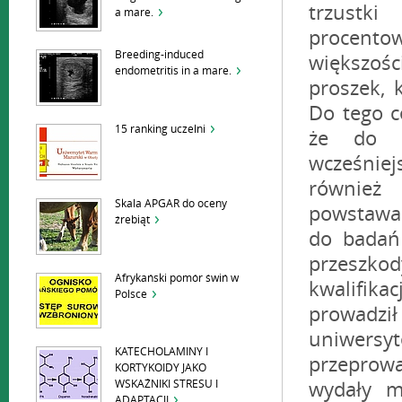
a mare.
Breeding-induced
endometritis in a mare.
15 ranking uczelni
Skala APGAR do oceny
źrebiąt
Afrykański pomór świń w
Polsce
KATECHOLAMINY I
KORTYKOIDY JAKO
WSKAŹNIKI STRESU I
ADAPTACJI