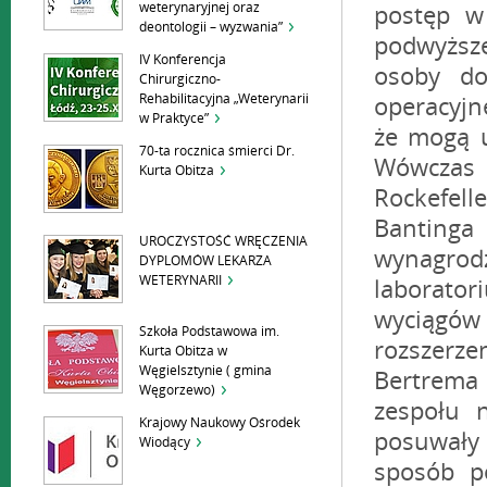
weterynaryjnej oraz
deontologii – wyzwania”
IV Konferencja
Chirurgiczno-
Rehabilitacyjna „Weterynarii
w Praktyce”
70-ta rocznica śmierci Dr.
Kurta Obitza
UROCZYSTOŚĆ WRĘCZENIA
DYPLOMÓW LEKARZA
WETERYNARII
Szkoła Podstawowa im.
Kurta Obitza w
Węgielsztynie ( gmina
Węgorzewo)
Krajowy Naukowy Ośrodek
Wiodący