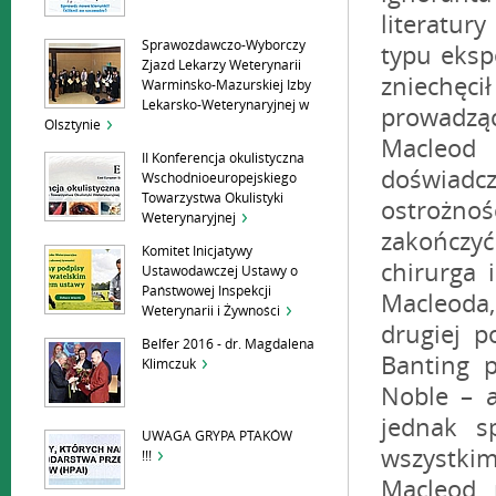
literatur
Sprawozdawczo-Wyborczy
typu eksp
Zjazd Lekarzy Weterynarii
zniechęci
Warmińsko-Mazurskiej Izby
Lekarsko-Weterynaryjnej w
prowadząc
Olsztynie
Macleod
II Konferencja okulistyczna
doświadcz
Wschodnioeuropejskiego
Towarzystwa Okulistyki
ostrożno
Weterynaryjnej
zakończyć
Komitet Inicjatywy
chirurga 
Ustawodawczej Ustawy o
Państwowej Inspekcji
Macleoda
Weterynarii i Żywności
drugiej 
Belfer 2016 - dr. Magdalena
Banting 
Klimczuk
Noble – a
jednak s
UWAGA GRYPA PTAKÓW
wszystki
!!!
Macleod 