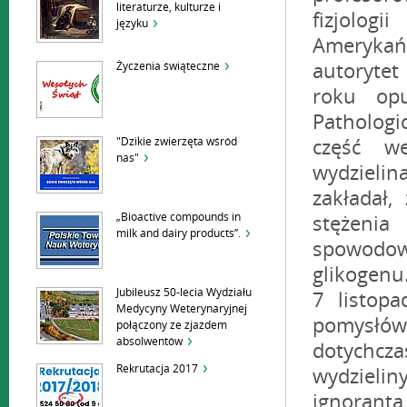
literaturze, kulturze i
fizjolog
języku
Amerykań
Życzenia świąteczne
autoryte
roku opu
Pathologic
"Dzikie zwierzęta wśród
część we
nas"
wydzieli
zakładał,
„Bioactive compounds in
stężenia
milk and dairy products”.
spowodo
glikogenu
Jubileusz 50-lecia Wydziału
7 listop
Medycyny Weterynaryjnej
pomysłów
połączony ze zjazdem
absolwentów
dotychcz
Rekrutacja 2017
wydzielin
ignoranta