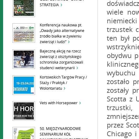
doświadc
STRATEGIA
wiele no
niemieck
Konferencja naukowa pt.
trzustek 
„Owady jako alternatywne
źródło białka w żywieniu
ten był p
zwierząt i ludzi”
wstrzykni
Bajeczną akcję na rzecz
obydwu p
zwierząt z olsztyńskiego
schroniska zorganizowali
kliniczne
studenci weterynarii
wybuchu 
Kortowskich Targów Pracy /
zostało p
Staży / Praktyk /
Wolontariatu
zostały p
Scotta z 
Vets with Horsepower
trzustki
zmniejsz
przez Sco
50. MIĘDZYNARODOWE
Chicago i
SEMINARIUM KÓŁ