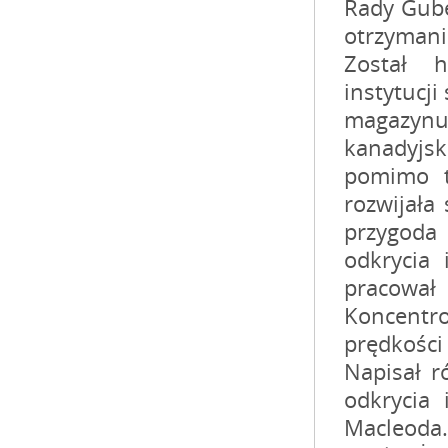
Rady Gube
otrzymani
Został h
instytucj
magazynu T
kanadyjs
pomimo t
rozwijała
przygoda
odkrycia 
pracował
Koncentr
prędkości
Napisał r
odkrycia 
Macleoda.