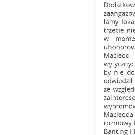
Dodatkow
zaangażow
łamy loka
trzecie n
w momen
uhonorow
Macleod 
wytycznyc
by nie do
odwiedził
ze względ
zainteres
wypromow
Macleoda
rozmowy M
Banting i