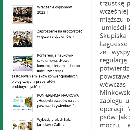
trzustkę 
Wręczenie dyplomów
wcześniej
2023
miąższu t
umieścił ż
Zaproszenie na uroczystość
Skupiska
wręczenia dyplomów
Laguesse 
że wyspy
Konferencja naukowo-
regulację
szkoleniowa: „Nowe
koncepcje leczenia chorób
potwier
ludzi i zwierząt z
powstawa
zastosowaniem leków konwencjonalnych,
biologicznych i preparatów
wówczas 
probiotycznych”
Minkowsk
KONFERENCJA NAUKOWA
zabiegu 
„Hodowla owadów na cele
paszowe i żywieniowe”
operacji
psów. Jak
Wykłady prof. dr hab.
moczu, a
Jarosława Całki