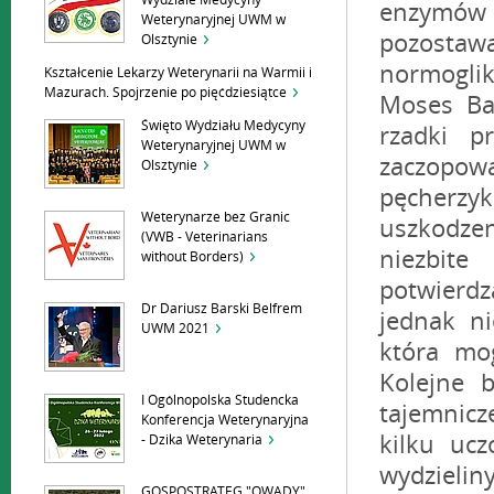
Wydziale Medycyny
enzymów
Weterynaryjnej UWM w
pozostaw
Olsztynie
normogli
Kształcenie Lekarzy Weterynarii na Warmii i
Mazurach. Spojrzenie po pięćdziesiątce
Moses Ba
Święto Wydziału Medycyny
rzadki p
Weterynaryjnej UWM w
zaczopowa
Olsztynie
pęcherz
Weterynarze bez Granic
uszkodzen
(VWB - Veterinarians
niezbit
without Borders)
potwierdz
Dr Dariusz Barski Belfrem
jednak n
UWM 2021
która mo
Kolejne 
I Ogólnopolska Studencka
tajemnicz
Konferencja Weterynaryjna
kilku uc
- Dzika Weterynaria
wydzieli
GOSPOSTRATEG "OWADY"