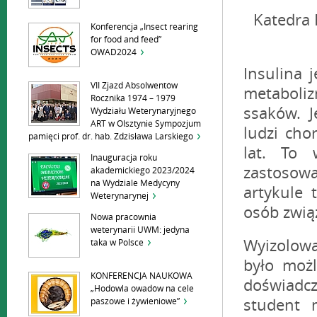
Katedra 
Konferencja „Insect rearing
for food and feed”
OWAD2024
Insulina 
VII Zjazd Absolwentów
metaboli
Rocznika 1974 – 1979
ssaków. J
Wydziału Weterynaryjnego
ART w Olsztynie Sympozjum
ludzi chor
pamięci prof. dr. hab. Zdzisława Larskiego
lat. To 
Inauguracja roku
zastosow
akademickiego 2023/2024
na Wydziale Medycyny
artykule 
Weterynarynej
osób zwi
Nowa pracownia
weterynarii UWM: jedyna
Wyizolowa
taka w Polsce
było moż
KONFERENCJA NAUKOWA
doświadcz
„Hodowla owadów na cele
paszowe i żywieniowe”
student 