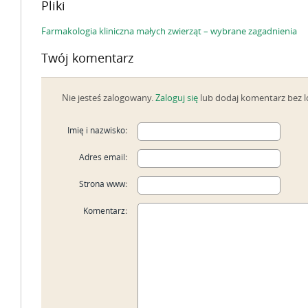
Pliki
Farmakologia kliniczna małych zwierząt – wybrane zagadnienia
Twój komentarz
Nie jesteś zalogowany.
Zaloguj się
lub dodaj komentarz bez 
Imię i nazwisko
:
Adres email
:
Strona www
:
Komentarz
: