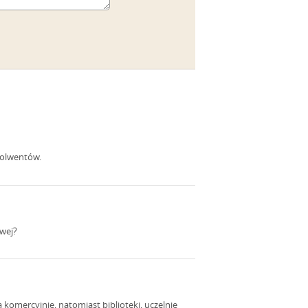
solwentów.
owej?
 komercyjnie, natomiast biblioteki, uczelnie