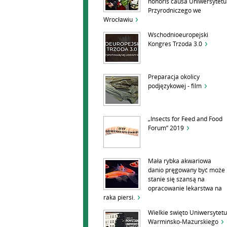
honoris causa Uniwersytetu
Przyrodniczego we
Wrocławiu
Wschodnioeuropejski
Kongres Trzoda 3.0
Preparacja okolicy
podjęzykowej - film
„Insects for Feed and Food
Forum” 2019
Mała rybka akwariowa
danio pręgowany być może
stanie się szansą na
opracowanie lekarstwa na
raka piersi.
Wielkie święto Uniwersytetu
Warmińsko-Mazurskiego