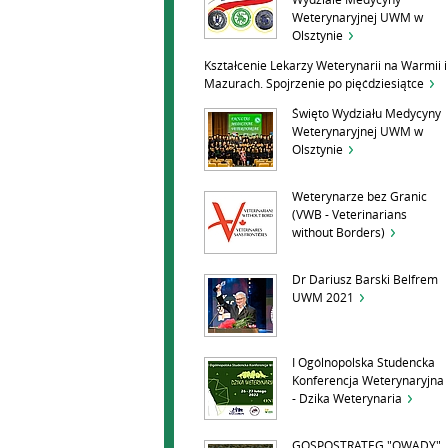
Wydziale Medycyny
Weterynaryjnej UWM w
Olsztynie
Kształcenie Lekarzy Weterynarii na Warmii i
Mazurach. Spojrzenie po pięćdziesiątce
Święto Wydziału Medycyny
Weterynaryjnej UWM w
Olsztynie
Weterynarze bez Granic
(VWB - Veterinarians
without Borders)
Dr Dariusz Barski Belfrem
UWM 2021
I Ogólnopolska Studencka
Konferencja Weterynaryjna
- Dzika Weterynaria
GOSPOSTRATEG "OWADY"