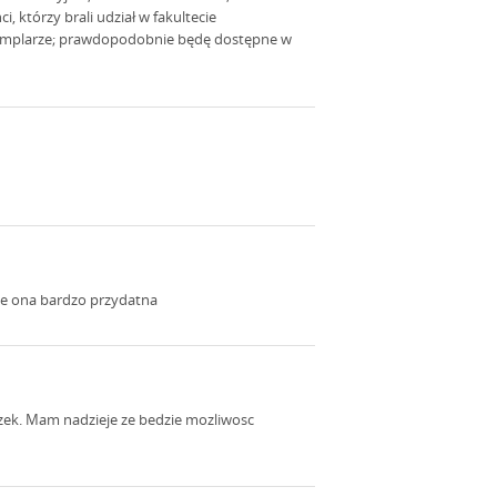
 którzy brali udział w fakultecie
zemplarze; prawdopodobnie będę dostępne w
zie ona bardzo przydatna
siazek. Mam nadzieje ze bedzie mozliwosc