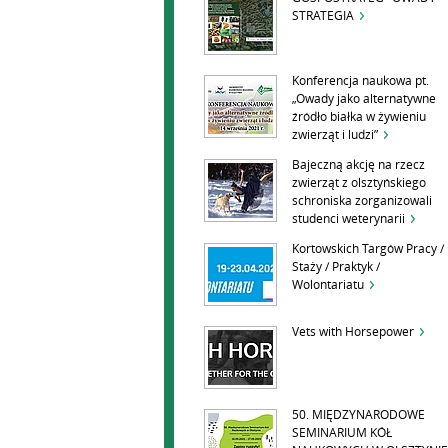
STRATEGIA
Konferencja naukowa pt.
„Owady jako alternatywne
źródło białka w żywieniu
zwierząt i ludzi”
Bajeczną akcję na rzecz
zwierząt z olsztyńskiego
schroniska zorganizowali
studenci weterynarii
Kortowskich Targów Pracy /
Staży / Praktyk /
Wolontariatu
Vets with Horsepower
50. MIĘDZYNARODOWE
SEMINARIUM KÓŁ