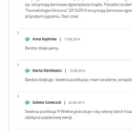
itp. otrzymają darmowe egzemplarze książki. Ponadto studenci,
"Farmakologia kliniczna" 2013/2014 otrzymają darmowe eg
przyszłym tygodniu. Dam znać.
Anna Kopinska |
17.06.2014
Bardzo dziękujemy.
Marta Markiewicz |
19.06.2014
Bardzo dziękuję - świetna publikacja i mam wrażenie, że będ
Izabela Szewczuk |
22.06.2014
Swietna publilacja !!! Wielkie gratulacje i oby wiecej takich k
zdobycia papierowej wersji .