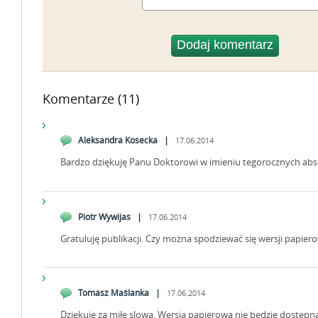
Komentarze (11)
Aleksandra Kosecka |
17.06.2014
Bardzo dziękuję Panu Doktorowi w imieniu tegorocznych ab
Piotr Wywijas |
17.06.2014
Gratuluję publikacji. Czy można spodziewać się wersji papier
Tomasz Maślanka |
17.06.2014
Dziękuję za miłe slowa. Wersja papierowa nie będzie dostępna