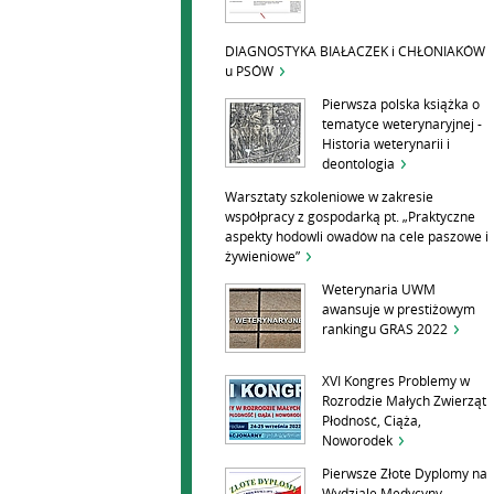
DIAGNOSTYKA BIAŁACZEK i CHŁONIAKÓW
u PSÓW
Pierwsza polska książka o
tematyce weterynaryjnej -
Historia weterynarii i
deontologia
Warsztaty szkoleniowe w zakresie
współpracy z gospodarką pt. „Praktyczne
aspekty hodowli owadów na cele paszowe i
żywieniowe”
Weterynaria UWM
awansuje w prestiżowym
rankingu GRAS 2022
XVI Kongres Problemy w
Rozrodzie Małych Zwierząt
Płodność, Ciąża,
Noworodek
Pierwsze Złote Dyplomy na