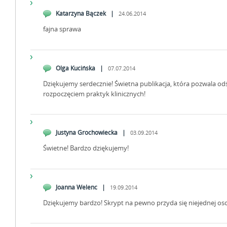
Katarzyna Bączek |
24.06.2014
fajna sprawa
Olga Kucińska |
07.07.2014
Dziękujemy serdecznie! Świetna publikacja, która pozwala odś
rozpoczęciem praktyk klinicznych!
Justyna Grochowiecka |
03.09.2014
Świetne! Bardzo dziękujemy!
Joanna Welenc |
19.09.2014
Dziękujemy bardzo! Skrypt na pewno przyda się niejednej oso