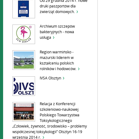
Od 29 grudnia 2014 r. nowe
druki paszportów dla
zwierząt domowych.
Archiwum szczepów
bakteryjnych - nowa
usługa
Region warmińsko -
mazurski liderem w
kształceniu polskich
rolników i hodowców.
IVSA Olsztyn
Relacja z Konferencji
szkoleniowo-naukowej
Polskiego Towarzystwa
Toksykologicznego
„Człowiek, żywność, środowisko – problemy
współczesnej toksykologii” Olsztyn 16-19
września 2014 r.