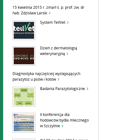
15 kwietnia 2015 r. zmarł ś. p. prof. zw. dr
hab. Zdzisław Larski
System TellVet
Dzień z dermatologią
weterynaryjną
Diagnostyka najczęśceij występujących
parazytoz u psów i kotów
Badania Parazytologiczne
II konferencja dla
hodowców bydła mlecznego
w Szczytnie