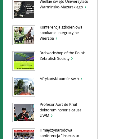
Wielkie święto Uniwersytetu
Warmińsko-Mazurskiego
Konferencja szkoleniowa i
spotkanie integracyjne –
Wierzba
3rd workshop of the Polish
Zebrafish Society
Afrykański pomór świń
Profesor Aart de Kruif
doktorem honoris causa
UWM
II międzynarodowa
konferencja "Insects to