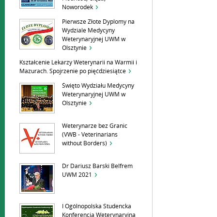
Noworodek
Pierwsze Złote Dyplomy na
Wydziale Medycyny
Weterynaryjnej UWM w
Olsztynie
Kształcenie Lekarzy Weterynarii na Warmii i
Mazurach. Spojrzenie po pięćdziesiątce
Święto Wydziału Medycyny
Weterynaryjnej UWM w
Olsztynie
Weterynarze bez Granic
(VWB - Veterinarians
without Borders)
Dr Dariusz Barski Belfrem
UWM 2021
I Ogólnopolska Studencka
Konferencja Weterynaryjna