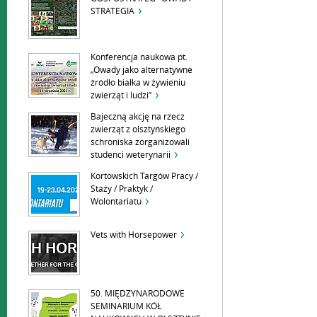
STRATEGIA
Konferencja naukowa pt.
„Owady jako alternatywne
źródło białka w żywieniu
zwierząt i ludzi”
Bajeczną akcję na rzecz
zwierząt z olsztyńskiego
schroniska zorganizowali
studenci weterynarii
Kortowskich Targów Pracy /
Staży / Praktyk /
Wolontariatu
Vets with Horsepower
50. MIĘDZYNARODOWE
SEMINARIUM KÓŁ