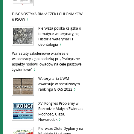
DIAGNOSTYKA BIAŁACZEK i CHŁONIAKÓW
u PSÓW
Pierwsza polska książka o
tematyce weterynaryjnej -
Historia weterynarii i
deontologia
Warsztaty szkoleniowe w zakresie
współpracy z gospodarką pt. „Praktyczne
aspekty hodowli owadów na cele paszowe i
żywieniowe”
Weterynaria UWM
awansuje w prestiżowym
rankingu GRAS 2022
XVI Kongres Problemy w
Rozrodzie Małych Zwierząt
Płodność, Ciąża,
Noworodek
Pierwsze Złote Dyplomy na