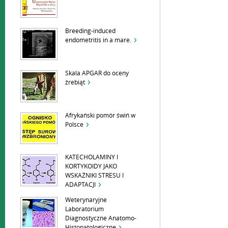
Breeding-induced
endometritis in a mare.
Skala APGAR do oceny
źrebiąt
Afrykański pomór świń w
Polsce
KATECHOLAMINY I
KORTYKOIDY JAKO
WSKAŹNIKI STRESU I
ADAPTACJI
Weterynaryjne
Laboratorium
Diagnostyczne Anatomo-
Histopatologiczne