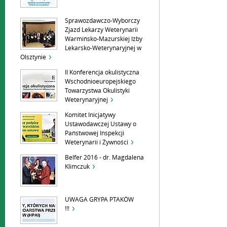
Sprawozdawczo-Wyborczy
Zjazd Lekarzy Weterynarii
Warmińsko-Mazurskiej Izby
Lekarsko-Weterynaryjnej w
Olsztynie
II Konferencja okulistyczna
Wschodnioeuropejskiego
Towarzystwa Okulistyki
Weterynaryjnej
Komitet Inicjatywy
Ustawodawczej Ustawy o
Państwowej Inspekcji
Weterynarii i Żywności
Belfer 2016 - dr. Magdalena
Klimczuk
UWAGA GRYPA PTAKÓW
!!!