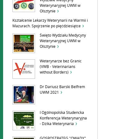
Wydziale Medycyny
Weterynaryjnej UWM w
Olsztynie
Kształcenie Lekarzy Weterynarii na Warmii i
Mazurach. Spojrzenie po pięćdziesiątce
Święto Wydziału Medycyny
Weterynaryjnej UWM w
Olsztynie
Weterynarze bez Granic
(VWB - Veterinarians
without Borders)
Dr Dariusz Barski Belfrem
UWM 2021
I Ogólnopolska Studencka
Konferencja Weterynaryjna
- Dzika Weterynaria
GOSPOSTRATEG "OWADY"