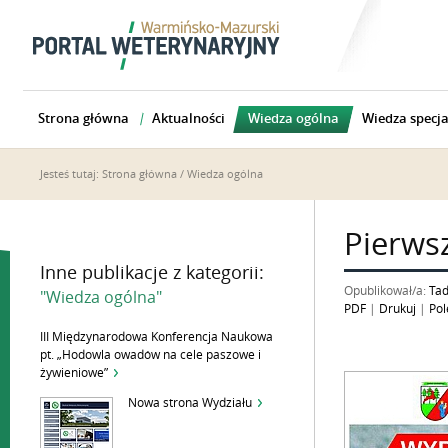
Strona główna
Aktualności
Wiedza ogólna
Wiedza specja
Jesteś tutaj:
Strona główna
/
Wiedza ogólna
Pierws
Inne publikacje z kategorii:
Opublikował/a:
Tad
"Wiedza ogólna"
PDF
|
Drukuj
|
Pol
III Międzynarodowa Konferencja Naukowa
pt. „Hodowla owadów na cele paszowe i
żywieniowe”
Nowa strona Wydziału