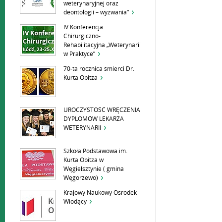
weterynaryjnej oraz
deontologii – wyzwania”
IV Konferencja
Chirurgiczno-
Rehabilitacyjna „Weterynarii
w Praktyce”
70-ta rocznica śmierci Dr.
Kurta Obitza
UROCZYSTOŚĆ WRĘCZENIA
DYPLOMÓW LEKARZA
WETERYNARII
Szkoła Podstawowa im.
Kurta Obitza w
Węgielsztynie ( gmina
Węgorzewo)
Krajowy Naukowy Ośrodek
Wiodący