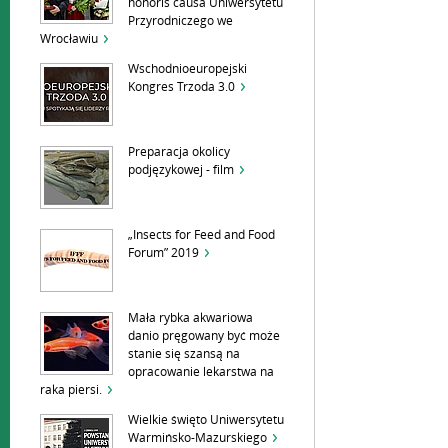
honoris causa Uniwersytetu
Przyrodniczego we
Wrocławiu
Wschodnioeuropejski
Kongres Trzoda 3.0
Preparacja okolicy
podjęzykowej - film
„Insects for Feed and Food
Forum” 2019
Mała rybka akwariowa
danio pręgowany być może
stanie się szansą na
opracowanie lekarstwa na
raka piersi.
Wielkie święto Uniwersytetu
Warmińsko-Mazurskiego