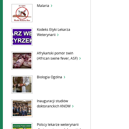
Malaria
Kodeks Etyki Lekarza
Weterynarii
Afrykański pomór świń
(African swine fever, ASF)
Biologia Ogólna
Inauguracji studiów
doktoranckich KNOW
Polscy lekarze weterynarii