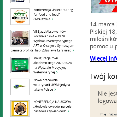
Konferencja „Insect rearing
for food and feed”
OWAD2024
14 marca 2
Plskiej 18
VII Zjazd Absolwentów
Rocznika 1974 – 1979
miłośnikó
Wydziału Weterynaryjnego
pomoc u 
ART w Olsztynie Sympozjum
pamięci prof. dr. hab. Zdzisława Larskiego
Wiecej inf
Inauguracja roku
akademickiego 2023/2024
na Wydziale Medycyny
Weterynarynej
Twój ko
Nowa pracownia
weterynarii UWM: jedyna
taka w Polsce
Nie je
logowa
KONFERENCJA NAUKOWA
„Hodowla owadów na cele
paszowe i żywieniowe”
Imię i nazw