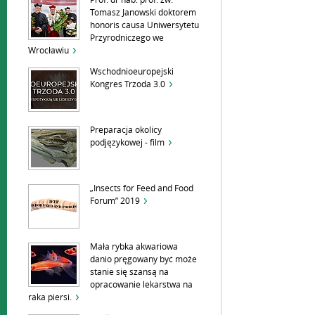
Prof. dr hab. prof. zw.
Tomasz Janowski doktorem
honoris causa Uniwersytetu
Przyrodniczego we
Wrocławiu
Wschodnioeuropejski
Kongres Trzoda 3.0
Preparacja okolicy
podjęzykowej - film
„Insects for Feed and Food
Forum” 2019
Mała rybka akwariowa
danio pręgowany być może
stanie się szansą na
opracowanie lekarstwa na
raka piersi.