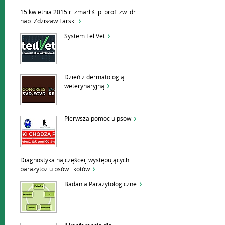
15 kwietnia 2015 r. zmarł ś. p. prof. zw. dr
hab. Zdzisław Larski
System TellVet
Dzień z dermatologią
weterynaryjną
Pierwsza pomoc u psów
Diagnostyka najczęśceij występujących
parazytoz u psów i kotów
Badania Parazytologiczne