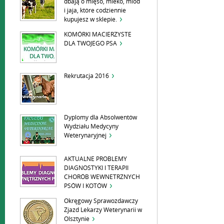
dbają o mięso, mleko, miód
i jaja, które codziennie
kupujesz w sklepie.
KOMÓRKI MACIERZYSTE
DLA TWOJEGO PSA
Rekrutacja 2016
Dyplomy dla Absolwentów
Wydziału Medycyny
Weterynaryjnej
AKTUALNE PROBLEMY
DIAGNOSTYKI I TERAPII
CHORÓB WEWNETRZNYCH
PSÓW I KOTÓW
Okręgowy Sprawozdawczy
Zjazd Lekarzy Weterynarii w
Olsztynie