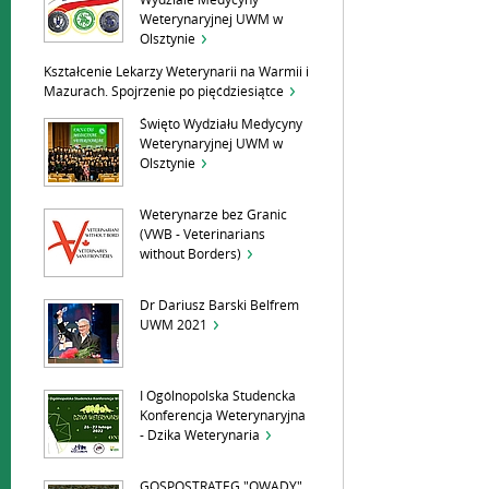
Wydziale Medycyny
Weterynaryjnej UWM w
Olsztynie
Kształcenie Lekarzy Weterynarii na Warmii i
Mazurach. Spojrzenie po pięćdziesiątce
Święto Wydziału Medycyny
Weterynaryjnej UWM w
Olsztynie
Weterynarze bez Granic
(VWB - Veterinarians
without Borders)
Dr Dariusz Barski Belfrem
UWM 2021
I Ogólnopolska Studencka
Konferencja Weterynaryjna
- Dzika Weterynaria
GOSPOSTRATEG "OWADY"