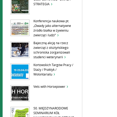
STRATEGIA
Konferencja naukowa pt.
„Owady jako alternatywne
źródło białka w żywieniu
zwierząt i ludzi”
Bajeczną akcję na rzecz
zwierząt z olsztyńskiego
schroniska zorganizowali
studenci weterynarii
Kortowskich Targów Pracy /
Staży / Praktyk /
Wolontariatu
Vets with Horsepower
50. MIĘDZYNARODOWE
SEMINARIUM KÓŁ