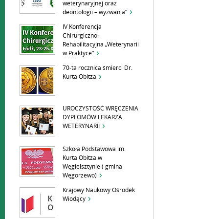
weterynaryjnej oraz
deontologii – wyzwania”
IV Konferencja
Chirurgiczno-
Rehabilitacyjna „Weterynarii
w Praktyce”
70-ta rocznica śmierci Dr.
Kurta Obitza
UROCZYSTOŚĆ WRĘCZENIA
DYPLOMÓW LEKARZA
WETERYNARII
Szkoła Podstawowa im.
Kurta Obitza w
Węgielsztynie ( gmina
Węgorzewo)
Krajowy Naukowy Ośrodek
Wiodący