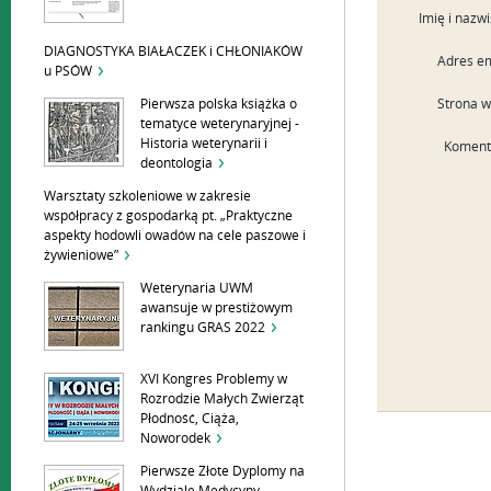
Imię i nazw
DIAGNOSTYKA BIAŁACZEK i CHŁONIAKÓW
Adres em
u PSÓW
Strona 
Pierwsza polska książka o
tematyce weterynaryjnej -
Historia weterynarii i
Koment
deontologia
Warsztaty szkoleniowe w zakresie
współpracy z gospodarką pt. „Praktyczne
aspekty hodowli owadów na cele paszowe i
żywieniowe”
Weterynaria UWM
awansuje w prestiżowym
rankingu GRAS 2022
XVI Kongres Problemy w
Rozrodzie Małych Zwierząt
Płodność, Ciąża,
Noworodek
Pierwsze Złote Dyplomy na