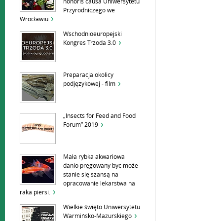
honoris causa Uniwersytetu
Przyrodniczego we
Wrocławiu
Wschodnioeuropejski
Kongres Trzoda 3.0
Preparacja okolicy
podjęzykowej - film
„Insects for Feed and Food
Forum” 2019
Mała rybka akwariowa
danio pręgowany być może
stanie się szansą na
opracowanie lekarstwa na
raka piersi.
Wielkie święto Uniwersytetu
Warmińsko-Mazurskiego