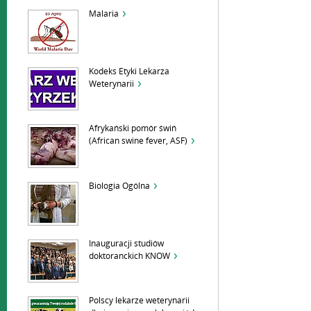
Malaria
Kodeks Etyki Lekarza
Weterynarii
Afrykański pomór świń
(African swine fever, ASF)
Biologia Ogólna
Inauguracji studiów
doktoranckich KNOW
Polscy lekarze weterynarii