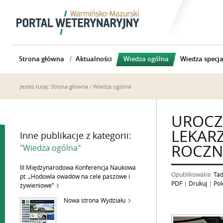
Strona główna
Aktualności
Wiedza ogólna
Wiedza specja
Jesteś tutaj:
Strona główna
/
Wiedza ogólna
UROCZ
LEKAR
Inne publikacje z kategorii:
ROCZN
"Wiedza ogólna"
III Międzynarodowa Konferencja Naukowa
Opublikował/a:
Tad
pt. „Hodowla owadów na cele paszowe i
PDF
|
Drukuj
|
Pol
żywieniowe”
Nowa strona Wydziału