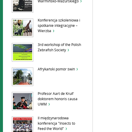
Warmińsko-Mazurskiego
Konferencja szkoleniowa i
spotkanie integracyjne –
Wierzba
3rd workshop of the Polish
Zebrafish Society
Afrykański pomór świń
Profesor Aart de Kruif
doktorem honoris causa
UWM
II międzynarodowa
konferencja "Insects to
Feed the World"