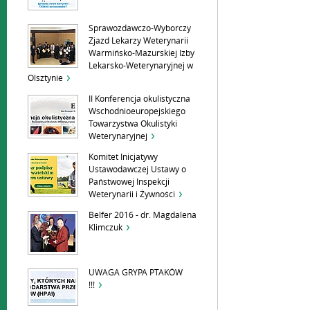
Sprawozdawczo-Wyborczy
Zjazd Lekarzy Weterynarii
Warmińsko-Mazurskiej Izby
Lekarsko-Weterynaryjnej w
Olsztynie
II Konferencja okulistyczna
Wschodnioeuropejskiego
Towarzystwa Okulistyki
Weterynaryjnej
Komitet Inicjatywy
Ustawodawczej Ustawy o
Państwowej Inspekcji
Weterynarii i Żywności
Belfer 2016 - dr. Magdalena
Klimczuk
UWAGA GRYPA PTAKÓW
!!!