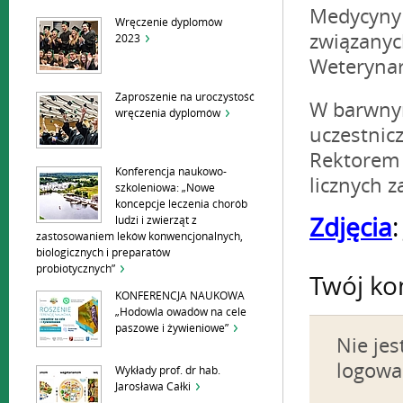
Medycyny 
Wręczenie dyplomów
związanyc
2023
Weteryna
Zaproszenie na uroczystość
W barwnym
wręczenia dyplomów
uczestnicz
Rektorem 
Konferencja naukowo-
licznych 
szkoleniowa: „Nowe
koncepcje leczenia chorób
Zdjęcia
:
ludzi i zwierząt z
zastosowaniem leków konwencjonalnych,
biologicznych i preparatów
probiotycznych”
Twój ko
KONFERENCJA NAUKOWA
„Hodowla owadów na cele
paszowe i żywieniowe”
Nie je
logowa
Wykłady prof. dr hab.
Jarosława Całki